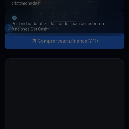
criptomonedas*
Posibilidad de utilizar los fondos para acceder a las
YFI
yearn.finance
funciones Get Cash*
Comprar
yearn.finance
(
YFI
)