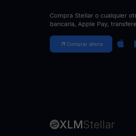
Web3 wallet
Tu riqueza Web3 gestionada en un solo lugar
Compra Stellar o cualquier otr
bancaria, Apple Pay, transfere
Comprar ahora
XLM
Stellar