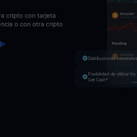
Pro
Desc
a cripto con tarjeta
Youhodler App
ncia o con otra cripto
Descargar
Descarga la app y gestiona cripto fácilmente
Distribuciones semanales
Posibilidad de utilizar l
Get Cash*