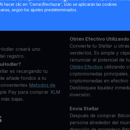
Al hacer clic en 'Cerrar/Rechazar', solo se aplicarán las cookies
ma, luego agrega algunos
arias, según los ajustes predeterminados.
Mantén tu XLM
 identidad
**Gana Más** con tu Stel
 deseas comprar
Rendimiento
transparente 
+ criptomonedas
Obtén Efectivo Utilizando 
Convierte tu Stellar u otra
Hodler creará uno
venderlos. Es simple y rápi
el registro.
renunciar al potencial de t
ouHodler?
Obtén Efectivo
utilizando c
llar es recargando tu
criptomonedas principales. 
te añade fondos a tu
criptomonedas en efectivo s
convenientes
Metodos de
Desbloquea liquidez inmedia
Apple Pay para comprar XLM
inversión.
 más bajas.
Envía Stellar
s
Después de comprar Bitcoin
persona alrededor del mun
dirección de monedero Bitco