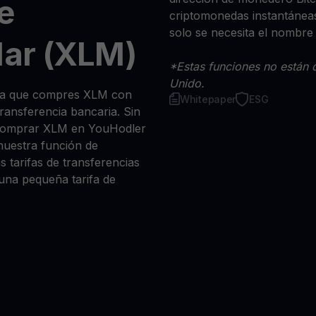
e
criptomonedas instantáneas
solo se necesita el nombre
lar (XLM)
*Estas funciones no están d
Unido.
 sea que compres XLM con
Whitepaper
ESG
 transferencia bancaria. Sin
 comprar XLM en YouHodler
nuestra función de
s tarifas de transferencias
 una pequeña tarifa de