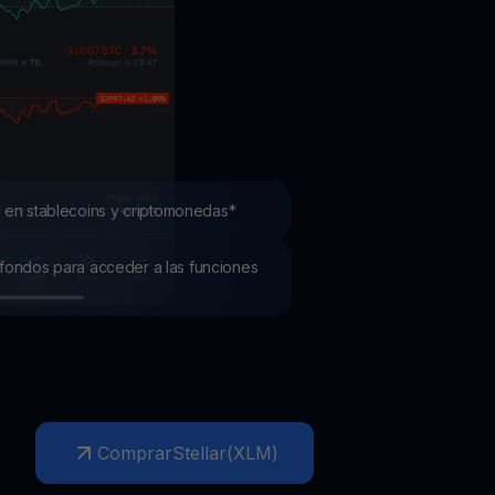
mociones
ubre los últimos concursos y promociones
 en stablecoins y criptomonedas*
os fondos para acceder a las funciones
Comprar
Stellar
(
XLM
)