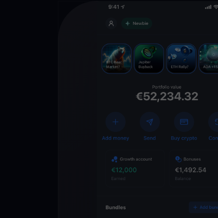
Descarga la 
YouHodler
C
Wallet
Desbloquea el futuro
YouHodler. Opera, inv
patrimonio de forma f
app.