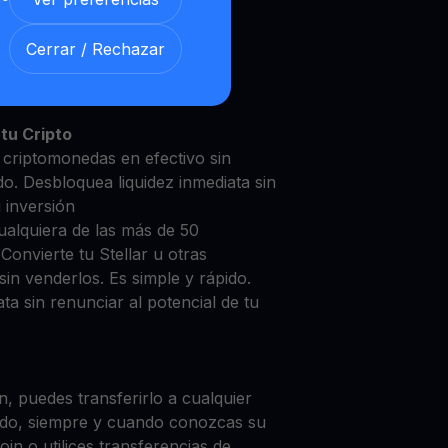
Cerrar / Rechazar
lar con nuestra
Cuenta de
y segura
tu Cripto
s criptomonedas en efectivo sin
do. Desbloquea liquidez inmediata sin
u inversión
ualquiera de las más de 50
Convierte tu Stellar u otras
in venderlos. Es simple y rápido.
ta sin renunciar al potencial de tu
, puedes transferirlo a cualquier
do, siempre y cuando conozcas su
in o utilices transferencias de