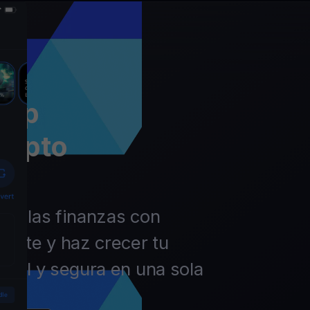
app
rypto
 de las finanzas con
ierte y haz crecer tu
ácil y segura en una sola