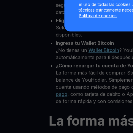
el uso de todas las cookies. 
segundos desde nuestra platafor
técnicas estrictamente neces
datos personales para verificar tu
Política de cookies
Elige Stellar como la cripto que
Selecciona XLM entre más de 80
disponibles.
Ingresa tu Wallet Bitcoin
¿No tienes un
Wallet Bitcoin
? You
automáticamente para ti después d
¿Cómo recargar tu cuenta de Y
La forma más fácil de comprar Ste
balance de YouHodler. Simplemen
cuenta usando métodos de pago 
pago
, como tarjeta de débito o 
de forma rápida y con comisiones
La forma má