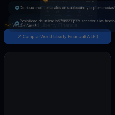
Distribuciones semanales en stablecoins y criptomonedas
Posibilidad de utilizar los fondos para acceder a las funci
WLFI
World Liberty Financial
Get Cash*
Comprar
World Liberty Financial
(
WLFI
)