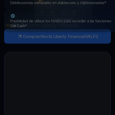
Distribuciones semanales en stablecoins y criptomonedas*
Posibilidad de utilizar los fondos para acceder a las funciones
WLFI
World Liberty Financial
Get Cash*
Comprar
World Liberty Financial
(
WLFI
)