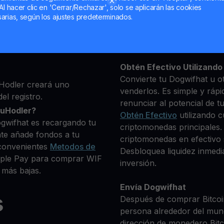
Al hacer clic en 'Cerrar/Rechazar', solo se aplicarán las cookies
ma, luego agrega algunos
arias, según los ajustes predeterminados.
Mantén tu WIF
 identidad
**Gana Más** con tu Dogw
 que deseas comprar
Rendimiento
transparente 
 criptomonedas
Obtén Efectivo Utilizando 
Convierte tu Dogwifhat u o
Hodler creará uno
venderlos. Es simple y rápi
el registro.
renunciar al potencial de t
ouHodler?
Obtén Efectivo
utilizando c
gwifhat es recargando tu
criptomonedas principales.
te añade fondos a tu
criptomonedas en efectivo s
convenientes
Metodos de
Desbloquea liquidez inmedia
Apple Pay para comprar WIF
inversión.
 más bajas.
Envía Dogwifhat
s
Después de comprar Bitcoin
persona alrededor del mun
dirección de monedero Bitco