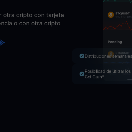
Pro
Desc
otra cripto con tarjeta
Youhodler App
ncia o con otra cripto
Descargar
Descarga la app y gestiona cripto fácilmente
Distribuciones semanales
Posibilidad de utilizar l
Get Cash*