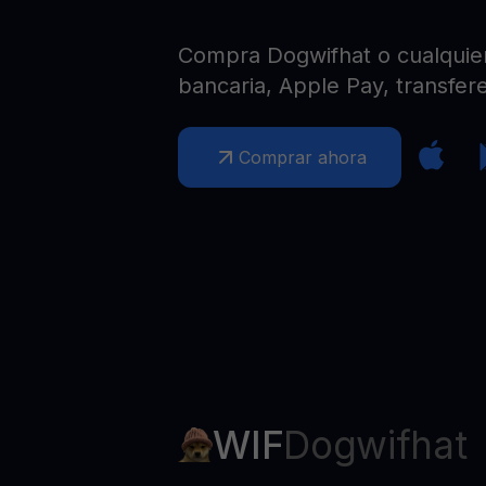
Web3 wallet
Tu riqueza Web3 gestionada en un solo lugar
Compra Dogwifhat o cualquier 
bancaria, Apple Pay, transfere
Comprar ahora
WIF
Dogwifhat