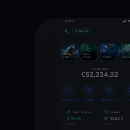
Descarga la 
YouHodler
C
Wallet
Desbloquea el futuro
YouHodler. Opera, inv
patrimonio de forma f