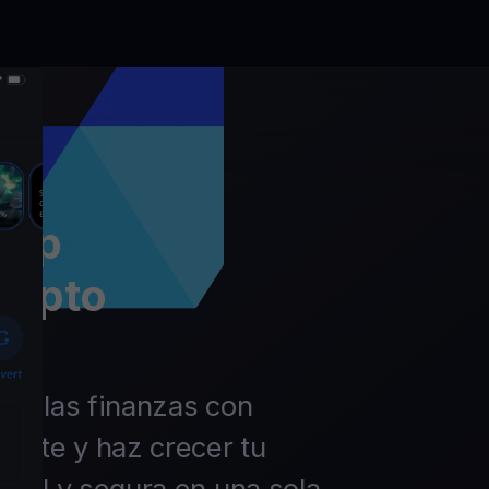
app
rypto
 de las finanzas con
ierte y haz crecer tu
ácil y segura en una sola