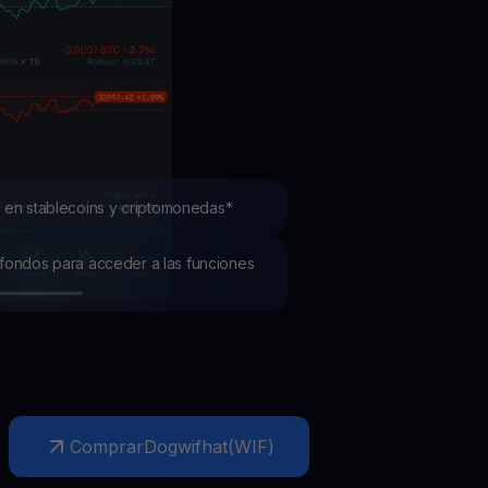
mociones
ubre los últimos concursos y promociones
 en stablecoins y criptomonedas*
os fondos para acceder a las funciones
Comprar
Dogwifhat
(
WIF
)