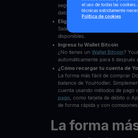
el uso de todas las cookies. 
segundos desde nuestra platafor
técnicas estrictamente neces
datos personales para verificar tu
Política de cookies
Elige Dogwifhat como la cripto
Selecciona WIF entre más de 80+
disponibles.
Ingresa tu Wallet Bitcoin
¿No tienes un
Wallet Bitcoin
? You
automáticamente para ti después d
¿Cómo recargar tu cuenta de Y
La forma más fácil de comprar Do
balance de YouHodler. Simplemen
cuenta usando métodos de pago 
pago
, como tarjeta de débito o 
de forma rápida y con comisiones
La forma má