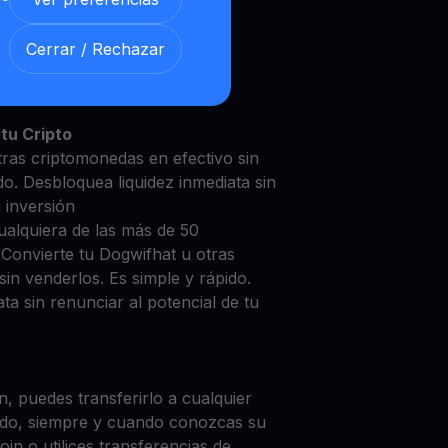
Cerrar / Rechazar
ifhat con nuestra
Cuenta de
y segura
tu Cripto
tras criptomonedas en efectivo sin
do. Desbloquea liquidez inmediata sin
u inversión
ualquiera de las más de 50
 Convierte tu Dogwifhat u otras
in venderlos. Es simple y rápido.
ta sin renunciar al potencial de tu
, puedes transferirlo a cualquier
do, siempre y cuando conozcas su
in o utilices transferencias de