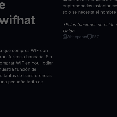
e
criptomonedas instantáneas
solo se necesita el nombre
wifhat
*Estas funciones no están d
Unido.
Whitepaper
ESG
sea que compres WIF con
 transferencia bancaria. Sin
 comprar WIF en YouHodler
nuestra función de
s tarifas de transferencias
 una pequeña tarifa de