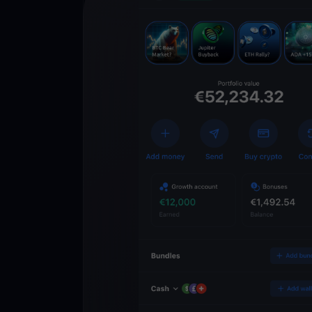
Descarga la 
YouHodler
C
Wallet
Desbloquea el futuro
YouHodler. Opera, inv
patrimonio de forma f
app.