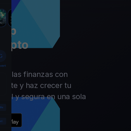
app
rypto
 de las finanzas con
ierte y haz crecer tu
ácil y segura en una sola