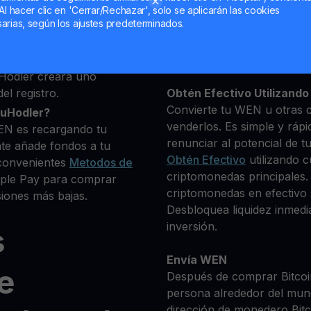
eseas comprar
Al hacer clic en 'Cerrar/Rechazar', solo se aplicarán las cookies
+ criptomonedas
arias, según los ajustes predeterminados.
Mantén tu WEN
**Gana Más** con tu WE
Rendimiento
transparente 
Hodler creará uno
el registro.
Obtén Efectivo Utilizando 
Convierte tu WEN u otras c
ouHodler?
venderlos. Es simple y rápi
EN es recargando tu
renunciar al potencial de t
te añade fondos a tu
Obtén Efectivo
utilizando c
convenientes
Metodos de
criptomonedas principales.
Apple Pay para comprar
criptomonedas en efectivo s
iones más bajas.
Desbloquea liquidez inmedia
inversión.
s
Envía WEN
e
Después de comprar Bitcoin
persona alrededor del mun
dirección de monedero Bitco