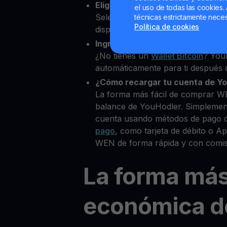
Elige WEN como la cripto que d
el uso de todas las cookies. 
Selecciona WEN entre más de 80
técnicas estrictamente neces
Política de cookies
disponibles.
Ingresa tu Wallet Bitcoin
¿No tienes un
Wallet Bitcoin
? You
automáticamente para ti después d
¿Cómo recargar tu cuenta de Y
La forma más fácil de comprar W
balance de YouHodler. Simplemen
cuenta usando métodos de pago 
pago
, como tarjeta de débito o 
WEN de forma rápida y con comis
La forma má
económica d