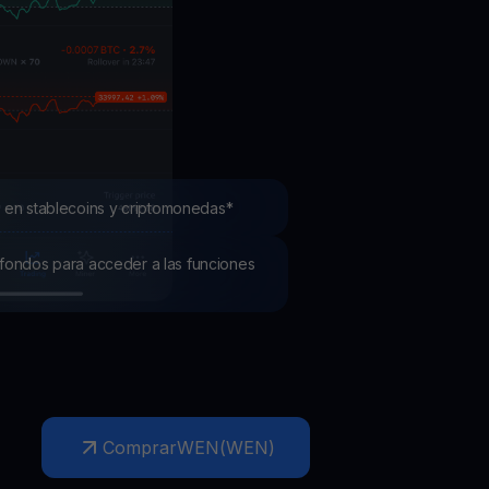
mociones
ubre los últimos concursos y promociones
 en stablecoins y criptomonedas*
os fondos para acceder a las funciones
Comprar
WEN
(
WEN
)