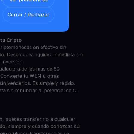
Cerrar / Rechazar
N con nuestra
Cuenta de
y segura
tu Cripto
riptomonedas en efectivo sin
do. Desbloquea liquidez inmediata sin
u inversión
ualquiera de las más de 50
 Convierte tu WEN u otras
in venderlos. Es simple y rápido.
ta sin renunciar al potencial de tu
, puedes transferirlo a cualquier
do, siempre y cuando conozcas su
in o utilices transferencias de