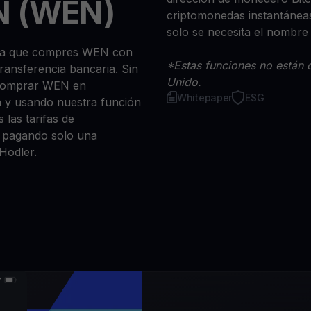
N (WEN)
criptomonedas instantáneas
solo se necesita el nombre
 sea que compres WEN con
*Estas funciones no están d
 transferencia bancaria. Sin
Unido.
 comprar WEN en
Whitepaper
ESG
n y usando nuestra función
 las tarifas de
a, pagando solo una
Hodler.