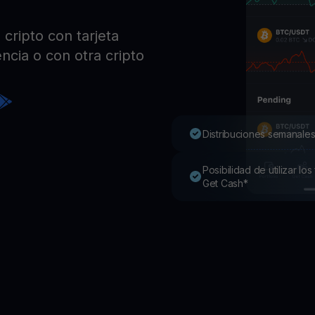
Pro
Desc
cripto con tarjeta
Youhodler App
ncia o con otra cripto
Descargar
Descarga la app y gestiona cripto fácilmente
Distribuciones semanales
Posibilidad de utilizar l
Get Cash*