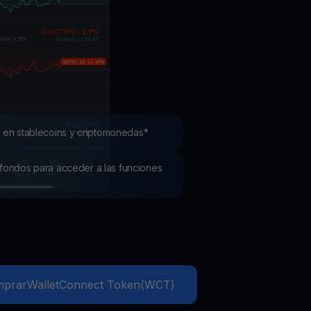
mociones
ubre los últimos concursos y promociones
 en stablecoins y criptomonedas*
os fondos para acceder a las funciones
mprar
WalletConnect Token
(
WCT
)