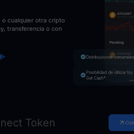
Pro
Desc
Youhodler App
 cualquier otra cripto
y, transferencia o con
Descargar
Descarga la app y gestiona cripto fácilmente
Distribuciones semanales
Posibilidad de utilizar l
Get Cash*
nect Token
Co