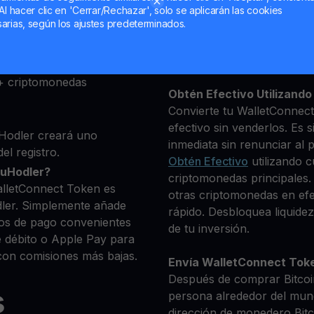
Al hacer clic en 'Cerrar/Rechazar', solo se aplicarán las cookies
ma, luego agrega algunos
arias, según los ajustes predeterminados.
Mantén tu WCT
 identidad
**Gana Más** con tu Wall
 la cripto que deseas
Cuenta de Rendimiento
tra
+ criptomonedas
Obtén Efectivo Utilizando 
Convierte tu WalletConnec
efectivo sin venderlos. Es 
Hodler creará uno
inmediata sin renunciar al p
el registro.
Obtén Efectivo
utilizando c
ouHodler?
criptomonedas principales.
alletConnect Token es
otras criptomonedas en efec
ler. Simplemente añade
rápido. Desbloquea liquidez
os de pago convenientes
de tu inversión.
e débito o Apple Pay para
on comisiones más bajas.
Envía WalletConnect Tok
Después de comprar Bitcoin
s
persona alrededor del mun
dirección de monedero Bitco