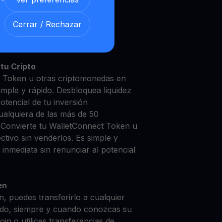
Cerrar / Rechazar
etConnect Token con nuestra
nsparente y segura
tu Cripto
t Token u otras criptomonedas en
simple y rápido. Desbloquea liquidez
otencial de tu inversión
ualquiera de las más de 50
 Convierte tu WalletConnect Token u
tivo sin venderlos. Es simple y
 inmediata sin renunciar al potencial
en
, puedes transferirlo a cualquier
do, siempre y cuando conozcas su
in o utilices transferencias de