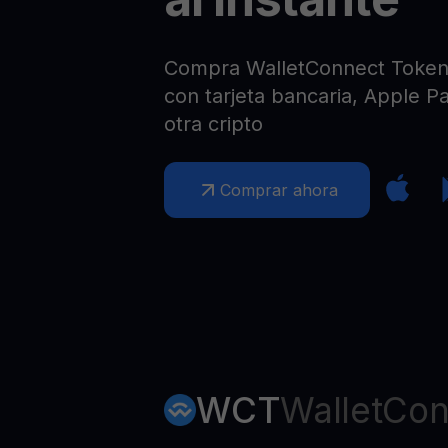
Web3 wallet
Tu riqueza Web3 gestionada en un solo lugar
Compra WalletConnect Token o
con tarjeta bancaria, Apple Pa
otra cripto
Comprar ahora
WCT
WalletCon