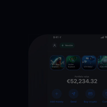
Descarga la 
YouHodler
C
Wallet