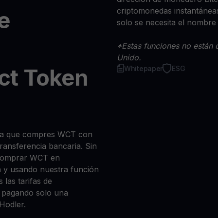
criptomonedas instantáneas
e
solo se necesita el nombre
*Estas funciones no están d
Unido.
ct Token
Whitepaper
ESG
 sea que compres WCT con
 transferencia bancaria. Sin
 comprar WCT en
n y usando nuestra función
 las tarifas de
a, pagando solo una
Hodler.