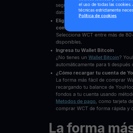
el uso de todas las cookies. 
segundos desde nuestra platafor
técnicas estrictamente neces
datos personales para verificar tu
Política de cookies
Elige WalletConnect Token como
comprar
Selecciona WCT entre más de 80
disponibles.
Ingresa tu Wallet Bitcoin
¿No tienes un
Wallet Bitcoin
? You
automáticamente para ti después d
¿Cómo recargar tu cuenta de Y
La forma más fácil de comprar W
recargando tu balance de YouHod
fondos a tu cuenta usando métod
Metodos de pago
, como tarjeta d
comprar WCT de forma rápida y c
La forma má