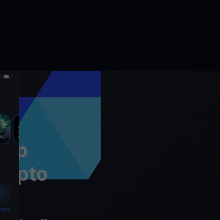
app
rypto