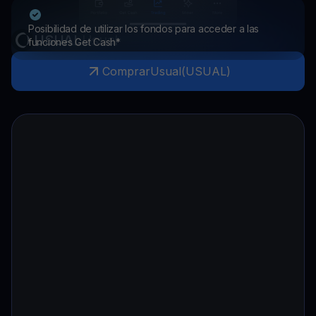
Posibilidad de utilizar los fondos para acceder a las
USUAL
Usual
funciones Get Cash*
Comprar
Usual
(
USUAL
)