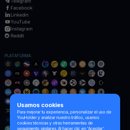
Telegram
Facebook
Linkedin
YouTube
Instagram
Reddit
PLATAFORMA
Usamos cookies
Para mejorar tu experiencia, personalizar el uso de
YouHolder y analizar nuestro tráfico, usamos
cookies técnicas y otras herramientas de
seguimiento similares. Al hacer clic en 'Aceptar',