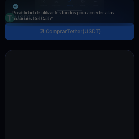
Posibilidad de utilizar los fondos para acceder a las
USDT
Tether
funciones Get Cash*
Comprar
Tether
(
USDT
)