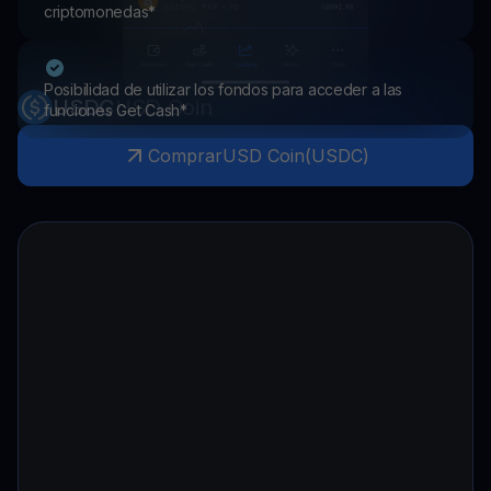
criptomonedas*
Posibilidad de utilizar los fondos para acceder a las
USDC
USD Coin
funciones Get Cash*
Comprar
USD Coin
(
USDC
)