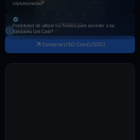
criptomonedas*
Posibilidad de utilizar los fondos para acceder a las
USDC
USD Coin
funciones Get Cash*
Comprar
USD Coin
(
USDC
)