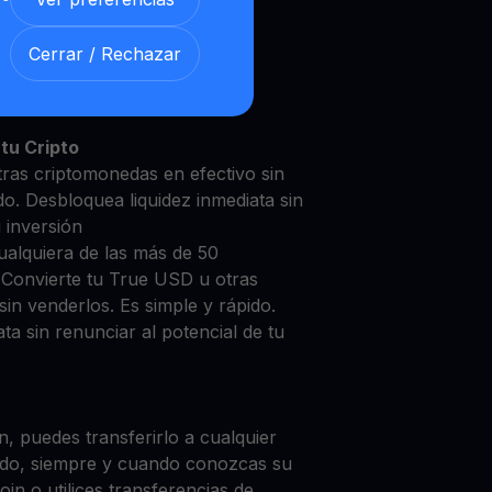
Cerrar / Rechazar
e USD con nuestra
Cuenta de
y segura
tu Cripto
ras criptomonedas en efectivo sin
do. Desbloquea liquidez inmediata sin
u inversión
ualquiera de las más de 50
 Convierte tu True USD u otras
in venderlos. Es simple y rápido.
ta sin renunciar al potencial de tu
, puedes transferirlo a cualquier
do, siempre y cuando conozcas su
in o utilices transferencias de