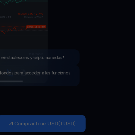
mociones
ubre los últimos concursos y promociones
 en stablecoins y criptomonedas*
os fondos para acceder a las funciones
Comprar
True USD
(
TUSD
)