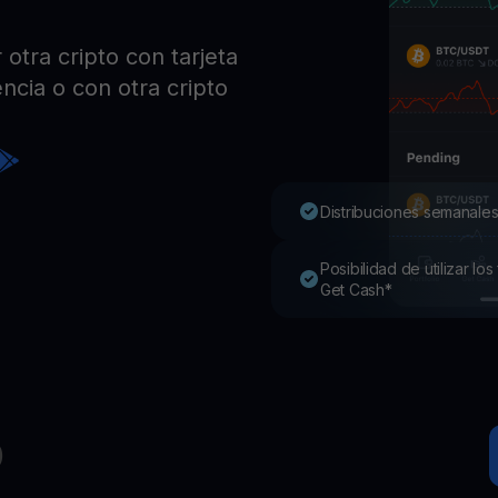
Pro
Desc
tra cripto con tarjeta
Youhodler App
ncia o con otra cripto
Descargar
Descarga la app y gestiona cripto fácilmente
Distribuciones semanales
Posibilidad de utilizar l
Get Cash*
D