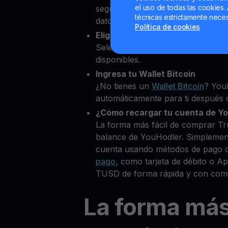
el uso de todas las cookies. 
segundos desde nuestra platafor
técnicas estrictamente neces
datos personales para verificar tu
Política de cookies
Elige True USD como la cripto 
Selecciona TUSD entre más de 8
disponibles.
Ingresa tu Wallet Bitcoin
¿No tienes un
Wallet Bitcoin
? You
automáticamente para ti después d
¿Cómo recargar tu cuenta de Y
La forma más fácil de comprar T
balance de YouHodler. Simplemen
cuenta usando métodos de pago 
pago
, como tarjeta de débito o 
TUSD de forma rápida y con comi
La forma má