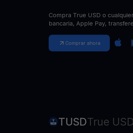
Web3 wallet
Tu riqueza Web3 gestionada en un solo lugar
Compra True USD o cualquier o
bancaria, Apple Pay, transfere
Comprar ahora
TUSD
True US