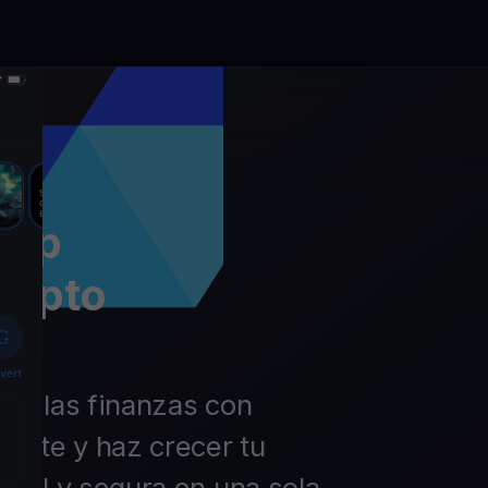
app
rypto
 de las finanzas con
ierte y haz crecer tu
ácil y segura en una sola