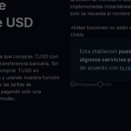
e
criptomonedas instantáneas
solo se necesita el nombre
e USD
*Estas funciones no están d
Unido.
Esta stablecoin
pued
 sea que compres TUSD con
algunos servicios p
 transferencia bancaria. Sin
de acuerdo con
la r
 comprar TUSD en
n y usando nuestra función
 las tarifas de
Whitepaper
ESG
a, pagando solo una
Hodler.