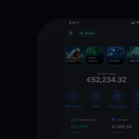
Descarga la 
YouHodler
C
Wallet
Desbloquea el futuro
YouHodler. Opera, inv
patrimonio de forma f