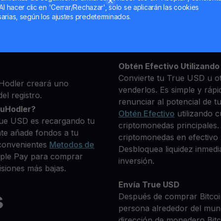
Al hacer clic en 'Cerrar/Rechazar', solo se aplicarán las cookies
ma, luego agrega algunos
arias, según los ajustes predeterminados.
Mantén tu TUSD
 identidad
**Gana Más** con tu Tru
que deseas comprar
Rendimiento
transparente 
0+ criptomonedas
Obtén Efectivo Utilizando 
Convierte tu True USD u ot
Hodler creará uno
venderlos. Es simple y rápi
el registro.
renunciar al potencial de t
ouHodler?
Obtén Efectivo
utilizando c
rue USD es recargando tu
criptomonedas principales.
te añade fondos a tu
criptomonedas en efectivo s
convenientes
Metodos de
Desbloquea liquidez inmedia
Apple Pay para comprar
inversión.
siones más bajas.
Envía True USD
s
Después de comprar Bitcoin
persona alrededor del mun
dirección de monedero Bitco