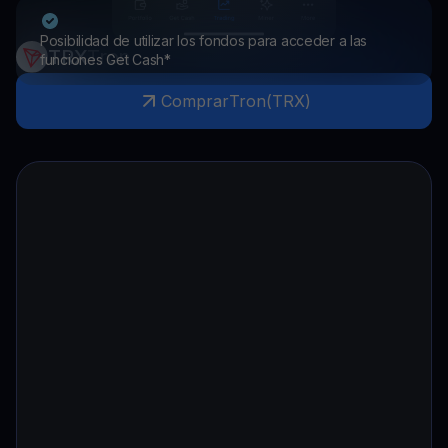
Posibilidad de utilizar los fondos para acceder a las
TRX
Tron
funciones Get Cash*
Comprar
Tron
(
TRX
)