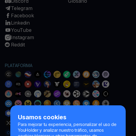
Discord
Glosario
Telegram
Facebook
Linkedin
YouTube
Instagram
Reddit
PLATAFORMA
Usamos cookies
Para mejorar tu experiencia, personalizar el uso de
YouHolder y analizar nuestro tráfico, usamos
cookies técnicas y otras herramientas de