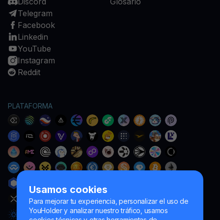
Discord
Glosario
Telegram
Facebook
Linkedin
YouTube
Instagram
Reddit
PLATAFORMA
Usamos cookies
Para mejorar tu experiencia, personalizar el uso de
YouHolder y analizar nuestro tráfico, usamos
cookies técnicas y otras herramientas de