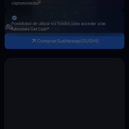
criptomonedas*
Posibilidad de utilizar los fondos para acceder a las
SUSHI
Sushiswap
funciones Get Cash*
Comprar
Sushiswap
(
SUSHI
)