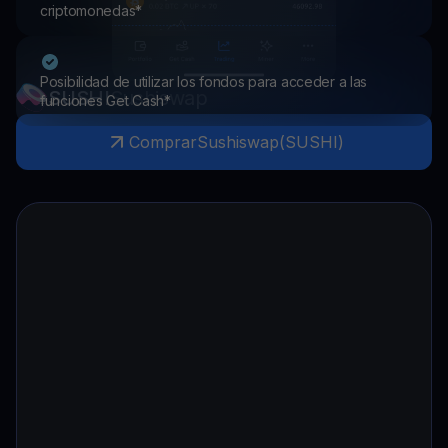
criptomonedas*
Posibilidad de utilizar los fondos para acceder a las
SUSHI
Sushiswap
funciones Get Cash*
Comprar
Sushiswap
(
SUSHI
)