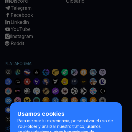
Discord
Glosario
Telegram
Facebook
Linkedin
YouTube
Instagram
Reddit
PLATAFORMA
Usamos cookies
Para mejorar tu experiencia, personalizar el uso de
YouHolder y analizar nuestro tráfico, usamos
cookies técnicas y otras herramientas de