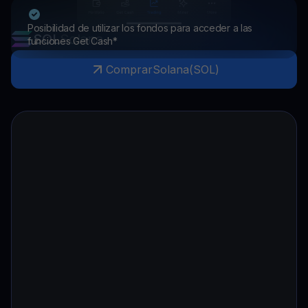
Posibilidad de utilizar los fondos para acceder a las
SOL
Solana
funciones Get Cash*
Comprar
Solana
(
SOL
)