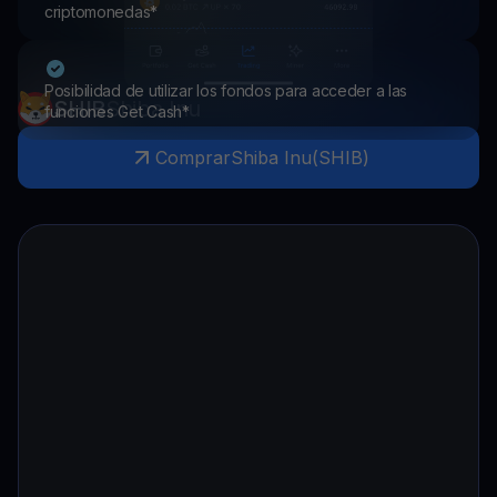
criptomonedas*
Posibilidad de utilizar los fondos para acceder a las
SHIB
Shiba Inu
funciones Get Cash*
Comprar
Shiba Inu
(
SHIB
)