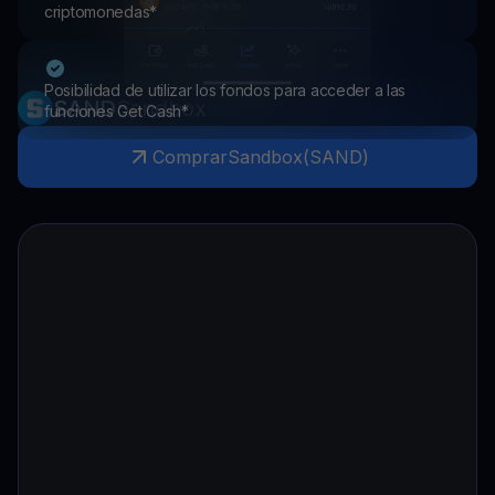
criptomonedas*
Posibilidad de utilizar los fondos para acceder a las
SAND
Sandbox
funciones Get Cash*
Comprar
Sandbox
(
SAND
)