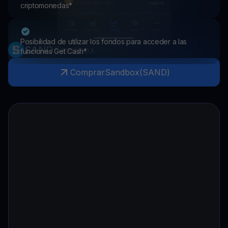
criptomonedas*
Posibilidad de utilizar los fondos para acceder a las
SAND
Sandbox
funciones Get Cash*
Comprar
Sandbox
(
SAND
)