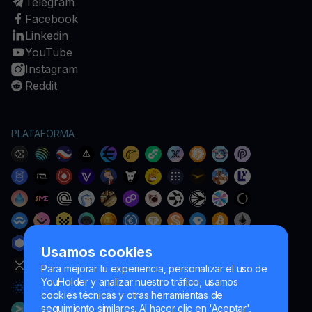
Telegram
Facebook
Linkedin
YouTube
Instagram
Reddit
PLATAFORMA
Usamos cookies
Para mejorar tu experiencia, personalizar el uso de
YouHolder y analizar nuestro tráfico, usamos
cookies técnicas y otras herramientas de
seguimiento similares. Al hacer clic en 'Aceptar',