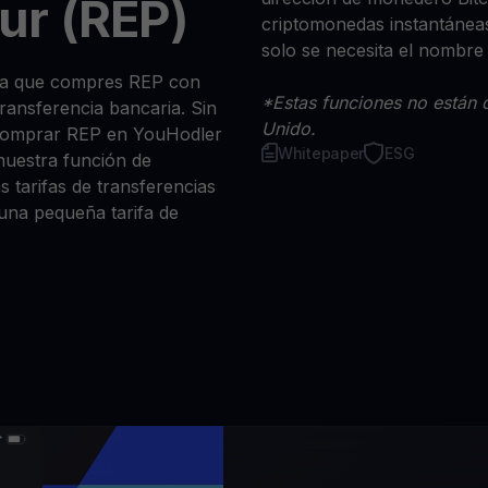
ur (REP)
criptomonedas instantáneas
solo se necesita el nombre
sea que compres REP con
*Estas funciones no están d
 transferencia bancaria. Sin
Unido.
 comprar REP en YouHodler
Whitepaper
ESG
nuestra función de
s tarifas de transferencias
 una pequeña tarifa de