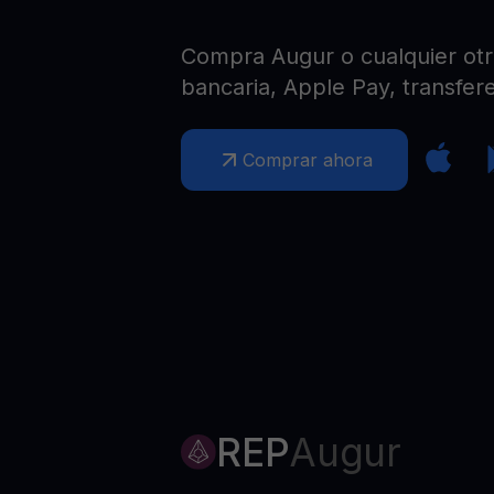
Web3 wallet
Tu riqueza Web3 gestionada en un solo lugar
Compra Augur o cualquier otra
bancaria, Apple Pay, transfere
Comprar ahora
REP
Augur