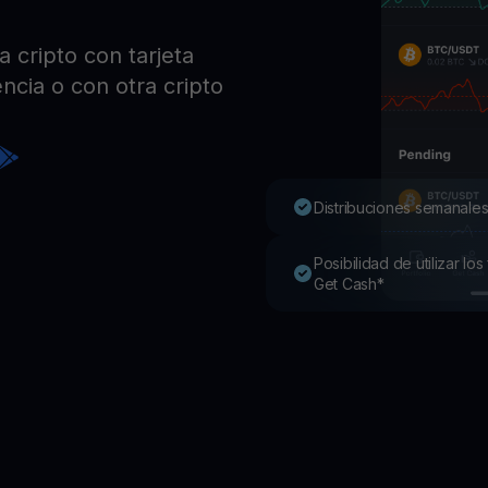
Pro
Desc
 cripto con tarjeta
Youhodler App
ncia o con otra cripto
Descargar
Descarga la app y gestiona cripto fácilmente
Distribuciones semanales
Posibilidad de utilizar l
Get Cash*