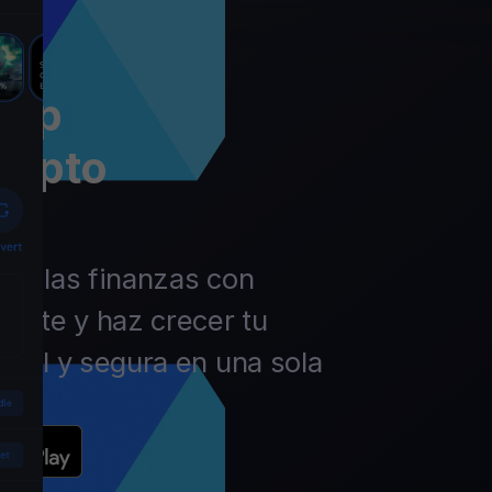
app
rypto
 de las finanzas con
ierte y haz crecer tu
ácil y segura en una sola