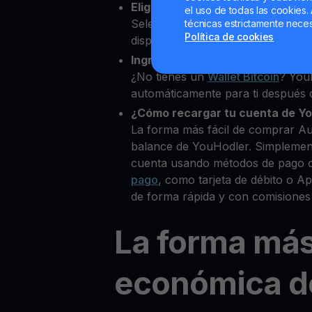
Elige Augur como la cripto que 
el uso de todas las cookies. 
Selecciona REP entre más de 80
técnicas estrictamente neces
Política de cookies
disponibles.
Ingresa tu Wallet Bitcoin
¿No tienes un
Wallet Bitcoin
? You
automáticamente para ti después d
¿Cómo recargar tu cuenta de Y
La forma más fácil de comprar A
balance de YouHodler. Simplemen
cuenta usando métodos de pago 
pago
, como tarjeta de débito o 
de forma rápida y con comisiones
La forma má
económica d