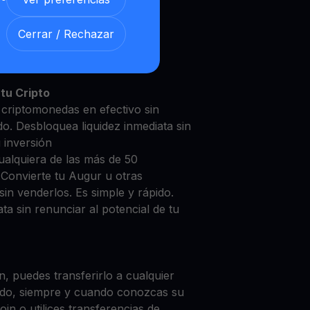
Cerrar / Rechazar
ur con nuestra
Cuenta de
y segura
tu Cripto
 criptomonedas en efectivo sin
do. Desbloquea liquidez inmediata sin
u inversión
ualquiera de las más de 50
 Convierte tu Augur u otras
in venderlos. Es simple y rápido.
ta sin renunciar al potencial de tu
, puedes transferirlo a cualquier
do, siempre y cuando conozcas su
in o utilices transferencias de