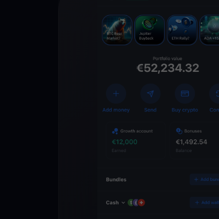
Descarga la 
YouHodler
C
Wallet
Desbloquea el futuro
YouHodler. Opera, inv
patrimonio de forma f
app.