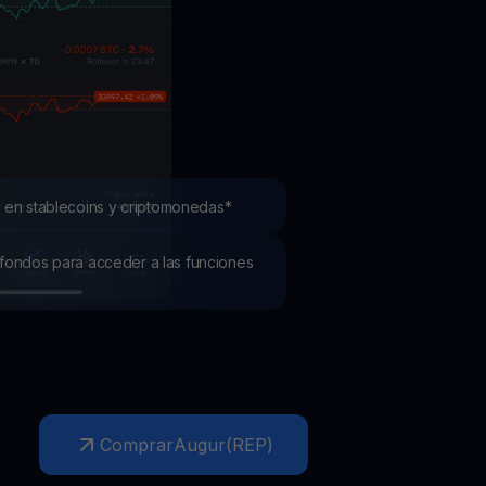
mociones
ubre los últimos concursos y promociones
 en stablecoins y criptomonedas*
os fondos para acceder a las funciones
Comprar
Augur
(
REP
)