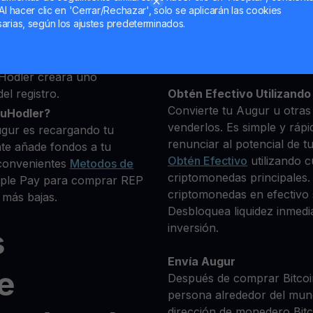
deseas comprar
Al hacer clic en 'Cerrar/Rechazar', solo se aplicarán las cookies
+ criptomonedas
arias, según los ajustes predeterminados.
Mantén tu REP
**Gana Más** con tu Aug
Rendimiento
transparente 
Hodler creará uno
el registro.
Obtén Efectivo Utilizando 
Convierte tu Augur u otras
ouHodler?
venderlos. Es simple y rápi
ugur es recargando tu
renunciar al potencial de t
te añade fondos a tu
Obtén Efectivo
utilizando c
convenientes
Metodos de
criptomonedas principales.
Apple Pay para comprar REP
criptomonedas en efectivo s
 más bajas.
Desbloquea liquidez inmedia
inversión.
s
Envía Augur
e
Después de comprar Bitcoin
persona alrededor del mun
dirección de monedero Bitco