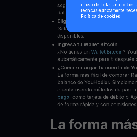
el uso de todas las cookies. 
segundos desde nuestra platafor
técnicas estrictamente neces
datos personales para verificar tu
Política de cookies
Elige Raydium como la cripto q
Selecciona RAY entre más de 80
disponibles.
Ingresa tu Wallet Bitcoin
¿No tienes un
Wallet Bitcoin
? You
automáticamente para ti después d
¿Cómo recargar tu cuenta de Y
La forma más fácil de comprar R
balance de YouHodler. Simplemen
cuenta usando métodos de pago 
pago
, como tarjeta de débito o 
de forma rápida y con comisiones
La forma má