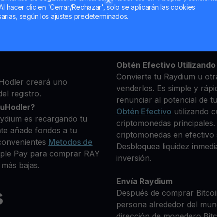
Al hacer clic en 'Cerrar/Rechazar', solo se aplicarán las cookies
ma, luego agrega algunos
arias, según los ajustes predeterminados.
Mantén tu RAY
 identidad
**Gana Más** con tu Ray
ue deseas comprar
Rendimiento
transparente 
+ criptomonedas
Obtén Efectivo Utilizando 
Convierte tu Raydium u otr
Hodler creará uno
venderlos. Es simple y rápi
el registro.
renunciar al potencial de t
ouHodler?
Obtén Efectivo
utilizando c
aydium es recargando tu
criptomonedas principales.
te añade fondos a tu
criptomonedas en efectivo s
convenientes
Metodos de
Desbloquea liquidez inmedia
Apple Pay para comprar RAY
inversión.
 más bajas.
Envía Raydium
s
Después de comprar Bitcoin
persona alrededor del mun
dirección de monedero Bitco