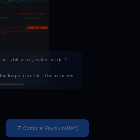
mociones
ubre los últimos concursos y promociones
 en stablecoins y criptomonedas*
os fondos para acceder a las funciones
Comprar
Raydium
(
RAY
)