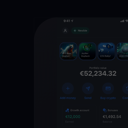
Descarga la 
YouHodler
C
Wallet
Desbloquea el futuro
YouHodler. Opera, inv
patrimonio de forma f