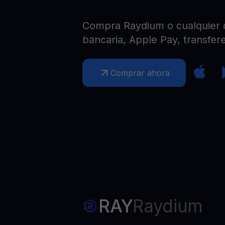
Web3 wallet
Tu riqueza Web3 gestionada en un solo lugar
Compra Raydium o cualquier ot
bancaria, Apple Pay, transfere
Comprar ahora
RAY
Raydium