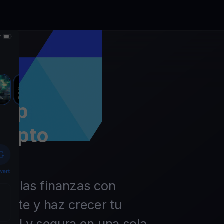
app
rypto
 de las finanzas con
ierte y haz crecer tu
ácil y segura en una sola