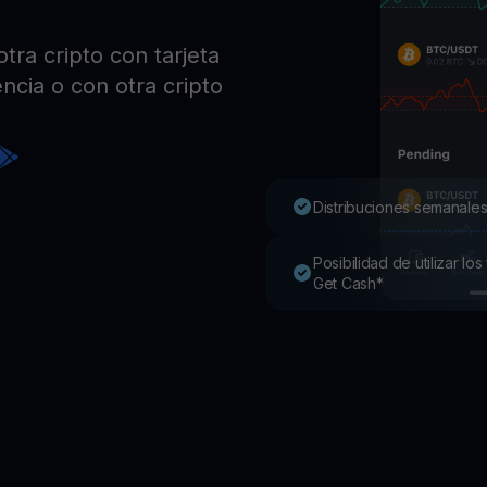
Pro
Desc
ra cripto con tarjeta
Youhodler App
ncia o con otra cripto
Descargar
Descarga la app y gestiona cripto fácilmente
Distribuciones semanales
Posibilidad de utilizar l
Get Cash*