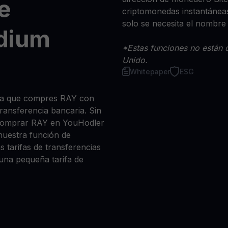
e
criptomonedas instantáneas
solo se necesita el nombre
dium
*Estas funciones no están d
Unido.
Whitepaper
ESG
sea que compres RAY con
 transferencia bancaria. Sin
 comprar RAY en YouHodler
nuestra función de
s tarifas de transferencias
 una pequeña tarifa de