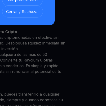
Cerrar / Rechazar
dium con nuestra
Cuenta de
y segura
tu Cripto
as criptomonedas en efectivo sin
do. Desbloquea liquidez inmediata sin
u inversión
ualquiera de las más de 50
 Convierte tu Raydium u otras
in venderlos. Es simple y rápido.
ta sin renunciar al potencial de tu
, puedes transferirlo a cualquier
do, siempre y cuando conozcas su
in o utilices transferencias de