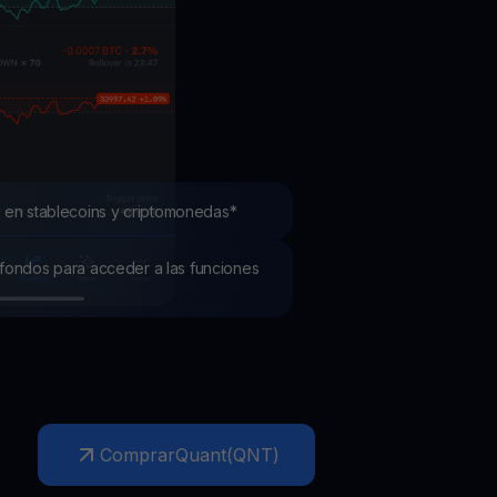
mociones
ubre los últimos concursos y promociones
 en stablecoins y criptomonedas*
os fondos para acceder a las funciones
Comprar
Quant
(
QNT
)