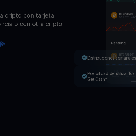
Pro
Desc
 cripto con tarjeta
Youhodler App
ncia o con otra cripto
Descargar
Descarga la app y gestiona cripto fácilmente
Distribuciones semanales
Posibilidad de utilizar l
Get Cash*