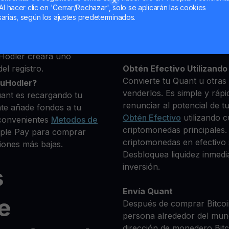
 deseas comprar
Al hacer clic en 'Cerrar/Rechazar', solo se aplicarán las cookies
+ criptomonedas
arias, según los ajustes predeterminados.
Mantén tu QNT
**Gana Más** con tu Qua
Rendimiento
transparente 
Hodler creará uno
el registro.
Obtén Efectivo Utilizando 
Convierte tu Quant u otras
ouHodler?
venderlos. Es simple y rápi
ant es recargando tu
renunciar al potencial de t
te añade fondos a tu
Obtén Efectivo
utilizando c
convenientes
Metodos de
criptomonedas principales.
Apple Pay para comprar
criptomonedas en efectivo s
iones más bajas.
Desbloquea liquidez inmedia
inversión.
s
Envía Quant
e
Después de comprar Bitcoin
persona alrededor del mun
dirección de monedero Bitco