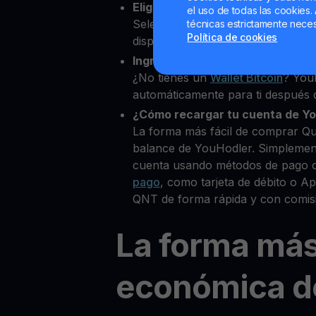
Elige Quant como la cripto que
el uso de todas las cookies. 
Selecciona QNT entre más de 80
técnicas estrictamente neces
Política de cookies
disponibles.
Ingresa tu Wallet Bitcoin
¿No tienes un
Wallet Bitcoin
? You
automáticamente para ti después d
¿Cómo recargar tu cuenta de Y
La forma más fácil de comprar Qu
balance de YouHodler. Simplemen
cuenta usando métodos de pago 
pago
, como tarjeta de débito o 
QNT de forma rápida y con comis
La forma má
económica d