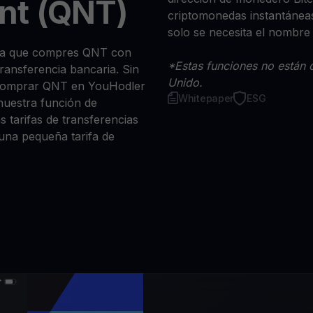
nt (QNT)
criptomonedas instantáneas
solo se necesita el nombre
 sea que compres QNT con
*Estas funciones no están d
 transferencia bancaria. Sin
Unido.
 comprar QNT en YouHodler
Whitepaper
ESG
nuestra función de
s tarifas de transferencias
 una pequeña tarifa de