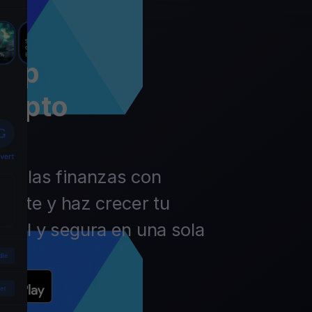
app
rypto
 de las finanzas con
ierte y haz crecer tu
ácil y segura en una sola