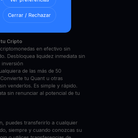
Cerrar / Rechazar
nt con nuestra
Cuenta de
y segura
tu Cripto
 criptomonedas en efectivo sin
do. Desbloquea liquidez inmediata sin
u inversión
ualquiera de las más de 50
 Convierte tu Quant u otras
in venderlos. Es simple y rápido.
ta sin renunciar al potencial de tu
, puedes transferirlo a cualquier
do, siempre y cuando conozcas su
in o utilices transferencias de