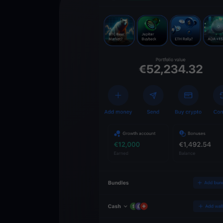
Descarga la 
YouHodler
C
Wallet
Desbloquea el futuro
YouHodler. Opera, inv
patrimonio de forma f
app.