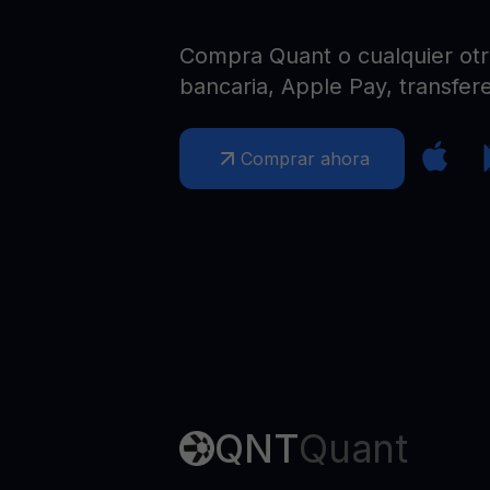
Web3 wallet
Tu riqueza Web3 gestionada en un solo lugar
Compra Quant o cualquier otra
bancaria, Apple Pay, transfere
Comprar ahora
QNT
Quant