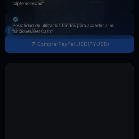
criptomonedas*
Posibilidad de utilizar los fondos para acceder a las
PYUSD
PayPal USD
funciones Get Cash*
Comprar
PayPal USD
(
PYUSD
)