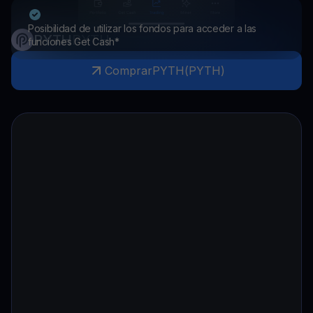
Posibilidad de utilizar los fondos para acceder a las
PYTH
PYTH
funciones Get Cash*
Comprar
PYTH
(
PYTH
)