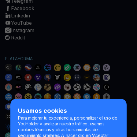
Telegram
Facebook
Linkedin
YouTube
Instagram
Reddit
PLATAFORMA
Usamos cookies
Para mejorar tu experiencia, personalizar el uso de
YouHolder y analizar nuestro tráfico, usamos
cookies técnicas y otras herramientas de
seguimiento similares. Al hacer clic en 'Aceptar',