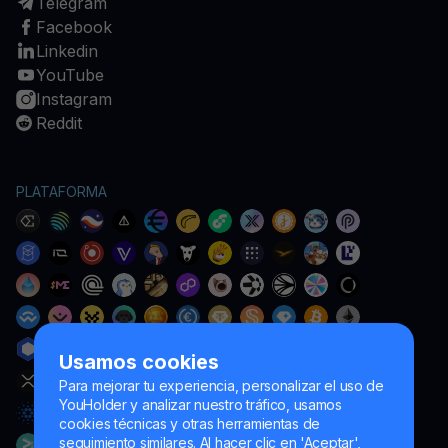
Telegram
Facebook
Linkedin
YouTube
Instagram
Reddit
PLATAFORMA
Usamos cookies
Para mejorar tu experiencia, personalizar el uso de
YouHolder y analizar nuestro tráfico, usamos
cookies técnicas y otras herramientas de
seguimiento similares. Al hacer clic en 'Aceptar',