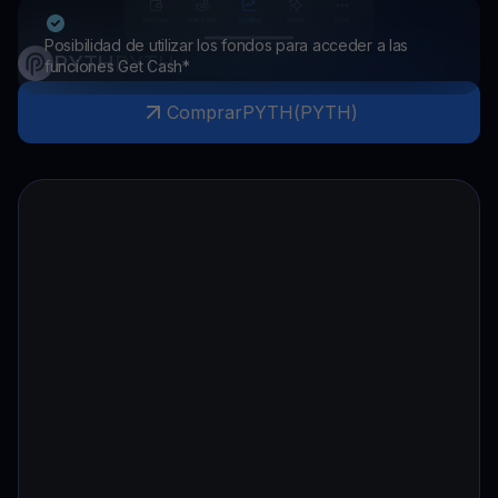
Posibilidad de utilizar los fondos para acceder a las
PYTH
PYTH
funciones Get Cash*
Comprar
PYTH
(
PYTH
)