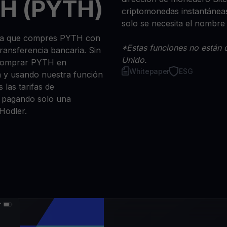
H (PYTH)
criptomonedas instantáneas
solo se necesita el nombre
 sea que compres PYTH con
*Estas funciones no están d
 transferencia bancaria. Sin
Unido.
 comprar PYTH en
Whitepaper
ESG
n y usando nuestra función
 las tarifas de
a, pagando solo una
Hodler.