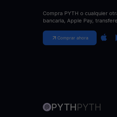
Web3 wallet
Tu riqueza Web3 gestionada en un solo lugar
Compra PYTH o cualquier otra 
bancaria, Apple Pay, transfere
Comprar ahora
PYTH
PYTH