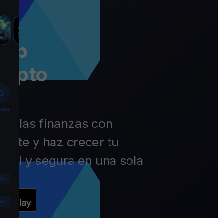
app
rypto
 de las finanzas con
ierte y haz crecer tu
ácil y segura en una sola