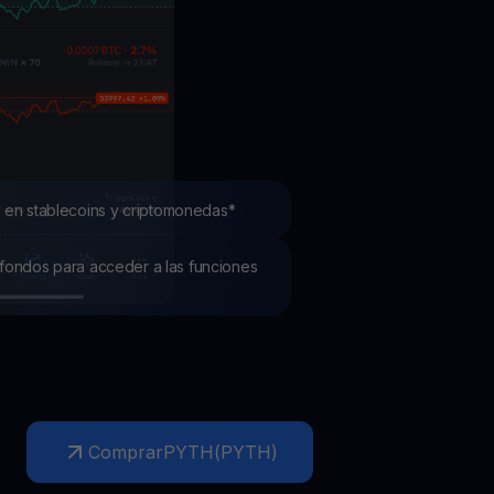
mociones
ubre los últimos concursos y promociones
 en stablecoins y criptomonedas*
os fondos para acceder a las funciones
Comprar
PYTH
(
PYTH
)