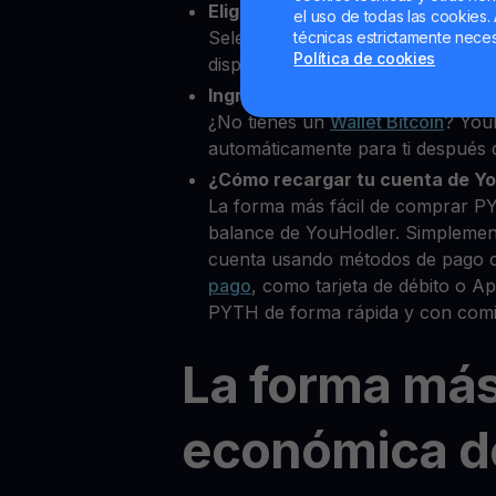
Elige PYTH como la cripto que 
el uso de todas las cookies. 
Selecciona PYTH entre más de 8
técnicas estrictamente neces
Política de cookies
disponibles.
Ingresa tu Wallet Bitcoin
¿No tienes un
Wallet Bitcoin
? You
automáticamente para ti después d
¿Cómo recargar tu cuenta de Y
La forma más fácil de comprar P
balance de YouHodler. Simplemen
cuenta usando métodos de pago 
pago
, como tarjeta de débito o 
PYTH de forma rápida y con comi
La forma má
económica d