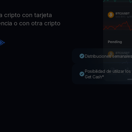
Pro
Desc
cripto con tarjeta
Youhodler App
ncia o con otra cripto
Descargar
Descarga la app y gestiona cripto fácilmente
Distribuciones semanales
Posibilidad de utilizar l
Get Cash*