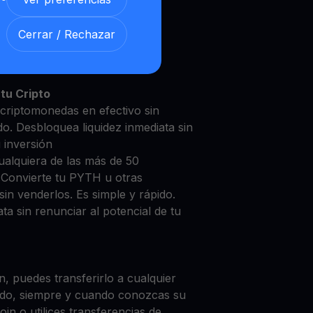
Cerrar / Rechazar
H con nuestra
Cuenta de
y segura
tu Cripto
criptomonedas en efectivo sin
do. Desbloquea liquidez inmediata sin
u inversión
ualquiera de las más de 50
 Convierte tu PYTH u otras
in venderlos. Es simple y rápido.
ta sin renunciar al potencial de tu
, puedes transferirlo a cualquier
do, siempre y cuando conozcas su
in o utilices transferencias de