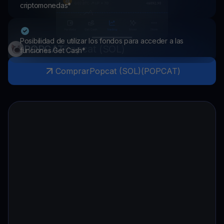
criptomonedas*
Posibilidad de utilizar los fondos para acceder a las
POPCAT
Popcat (SOL)
funciones Get Cash*
Comprar
Popcat (SOL)
(
POPCAT
)