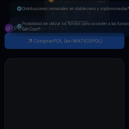
Distribuciones semanales en stablecoins y criptomonedas
Posibilidad de utilizar los fondos para acceder a las funci
POL
POL (ex-MATIC)
Get Cash*
Comprar
POL (ex-MATIC)
(
POL
)