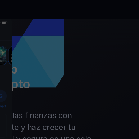
app
rypto
 de las finanzas con
ierte y haz crecer tu
ácil y segura en una sola