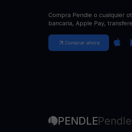
Web3 wallet
Tu riqueza Web3 gestionada en un solo lugar
Compra Pendle o cualquier otr
bancaria, Apple Pay, transfere
Comprar ahora
PENDLE
Pendle