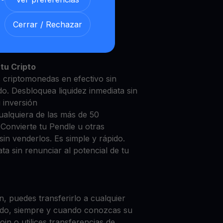
Cerrar / Rechazar
dle con nuestra
Cuenta de
y segura
tu Cripto
s criptomonedas en efectivo sin
do. Desbloquea liquidez inmediata sin
u inversión
ualquiera de las más de 50
 Convierte tu Pendle u otras
in venderlos. Es simple y rápido.
ta sin renunciar al potencial de tu
, puedes transferirlo a cualquier
do, siempre y cuando conozcas su
in o utilices transferencias de