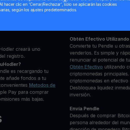
Al hacer clic en 'Cerrar/Rechazar', solo se aplicarán las cookies
ma, luego agrega algunos
arias, según los ajustes predeterminados.
Mantén tu PENDLE
 identidad
**Gana Más** con tu Pen
 deseas comprar
Rendimiento
transparente 
 80+ criptomonedas
Obtén Efectivo Utilizando 
Convierte tu Pendle u otra
Hodler creará uno
venderlos. Es simple y rápi
el registro.
renunciar al potencial de t
ouHodler?
Obtén Efectivo
utilizando c
ndle es recargando tu
criptomonedas principales.
te añade fondos a tu
criptomonedas en efectivo s
convenientes
Metodos de
Desbloquea liquidez inmedia
Apple Pay para comprar
inversión.
misiones más bajas.
Envía Pendle
s
Después de comprar Bitcoin
persona alrededor del mun
dirección de monedero Bitco