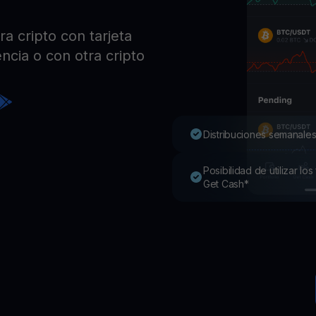
Pro
Desc
a cripto con tarjeta
Youhodler App
ncia o con otra cripto
Descargar
Descarga la app y gestiona cripto fácilmente
Distribuciones semanales
Posibilidad de utilizar l
Get Cash*