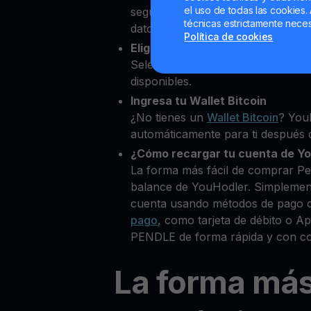
el uso de todas las cookies. 
segundos desde nuestra platafor
técnicas estrictamente neces
datos personales para verificar tu
Política de cookies
Elige Pendle como la cripto que
Selecciona PENDLE entre más de
disponibles.
Ingresa tu Wallet Bitcoin
¿No tienes un
Wallet Bitcoin
? You
automáticamente para ti después d
¿Cómo recargar tu cuenta de Y
La forma más fácil de comprar Pe
balance de YouHodler. Simplemen
cuenta usando métodos de pago 
pago
, como tarjeta de débito o 
PENDLE de forma rápida y con co
La forma má