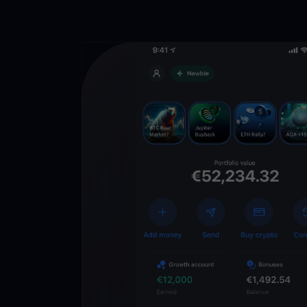
Descarga la 
YouHodler
C
Wallet
Desbloquea el futuro
YouHodler. Opera, inv
patrimonio de forma f