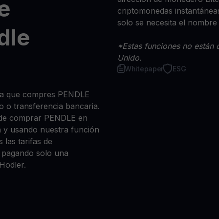
e
criptomonedas instantáneas
solo se necesita el nombre
dle
*Estas funciones no están d
Unido.
Whitepaper
ESG
 sea que compres PENDLE
ito o transferencia bancaria.
e de comprar PENDLE en
n y usando nuestra función
 las tarifas de
a, pagando solo una
Hodler.