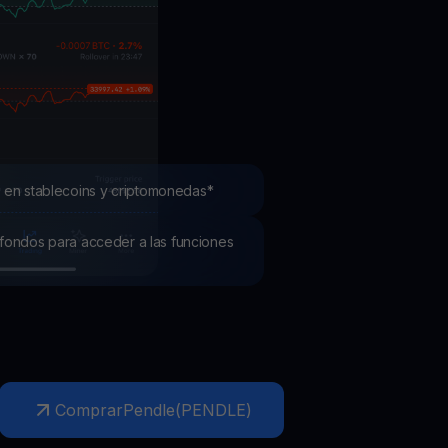
mociones
ubre los últimos concursos y promociones
 en stablecoins y criptomonedas*
os fondos para acceder a las funciones
Comprar
Pendle
(
PENDLE
)