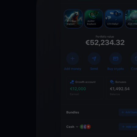
Descarga la 
YouHodler
C
Wallet
Desbloquea el futuro
YouHodler. Opera, inv
patrimonio de forma f
app.