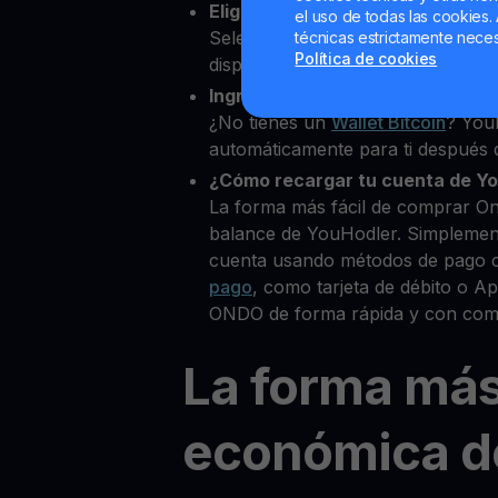
Elige Ondo como la cripto que 
el uso de todas las cookies. 
Selecciona ONDO entre más de 8
técnicas estrictamente neces
Política de cookies
disponibles.
Ingresa tu Wallet Bitcoin
¿No tienes un
Wallet Bitcoin
? You
automáticamente para ti después d
¿Cómo recargar tu cuenta de Y
La forma más fácil de comprar O
balance de YouHodler. Simplemen
cuenta usando métodos de pago 
pago
, como tarjeta de débito o 
ONDO de forma rápida y con comi
La forma má
económica d