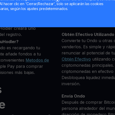
deseas comprar
Al hacer clic en 'Cerrar/Rechazar', solo se aplicarán las cookies
0+ criptomonedas
arias, según los ajustes predeterminados.
Mantén tu ONDO
**Gana Más** con tu Ond
Rendimiento
transparente 
Hodler creará uno
el registro.
Obtén Efectivo Utilizando 
Convierte tu Ondo u otras 
ouHodler?
venderlos. Es simple y rápi
ndo es recargando tu
renunciar al potencial de t
te añade fondos a tu
Obtén Efectivo
utilizando c
convenientes
Metodos de
criptomonedas principales.
Apple Pay para comprar
criptomonedas en efectivo s
siones más bajas.
Desbloquea liquidez inmedia
inversión.
s
Envía Ondo
e
Después de comprar Bitcoin
persona alrededor del mun
dirección de monedero Bitco