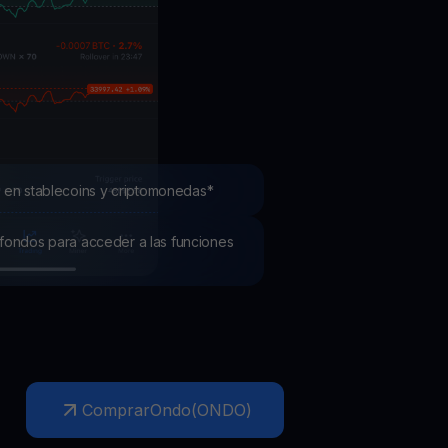
mociones
ubre los últimos concursos y promociones
 en stablecoins y criptomonedas*
os fondos para acceder a las funciones
Comprar
Ondo
(
ONDO
)