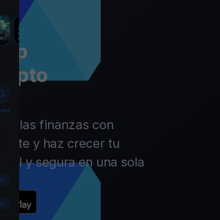
app
rypto
 de las finanzas con
ierte y haz crecer tu
ácil y segura en una sola