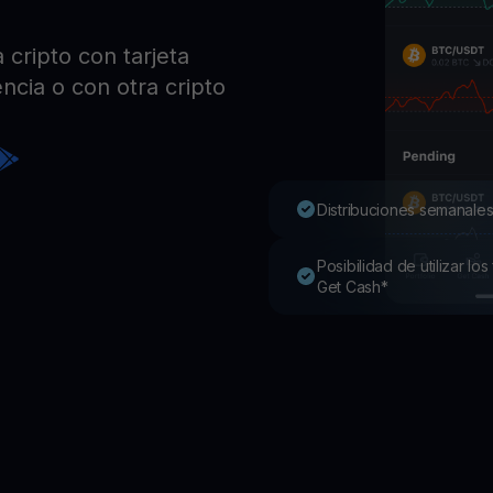
Pro
Desc
cripto con tarjeta
Youhodler App
ncia o con otra cripto
Descargar
Descarga la app y gestiona cripto fácilmente
Distribuciones semanales
Posibilidad de utilizar l
Get Cash*