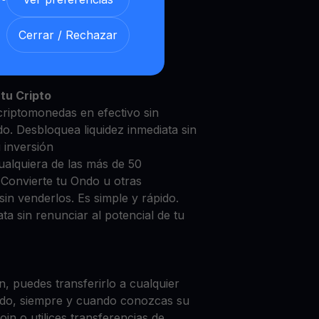
Cerrar / Rechazar
o con nuestra
Cuenta de
y segura
tu Cripto
criptomonedas en efectivo sin
do. Desbloquea liquidez inmediata sin
u inversión
ualquiera de las más de 50
 Convierte tu Ondo u otras
in venderlos. Es simple y rápido.
ta sin renunciar al potencial de tu
, puedes transferirlo a cualquier
do, siempre y cuando conozcas su
in o utilices transferencias de