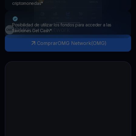
criptomonedas*
Posibilidad de utilizar los fondos para acceder a las
OMG
OMG Network
funciones Get Cash*
Comprar
OMG Network
(
OMG
)