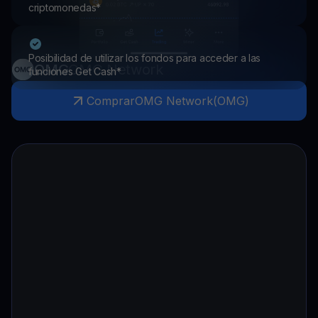
criptomonedas*
Posibilidad de utilizar los fondos para acceder a las
OMG
OMG Network
funciones Get Cash*
Comprar
OMG Network
(
OMG
)