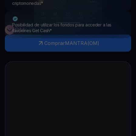
criptomonedas*
Posibilidad de utilizar los fondos para acceder a las
OM
MANTRA
funciones Get Cash*
Comprar
MANTRA
(
OM
)