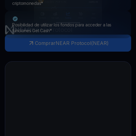
criptomonedas*
Posibilidad de utilizar los fondos para acceder a las
NEAR
NEAR Protocol
funciones Get Cash*
Comprar
NEAR Protocol
(
NEAR
)