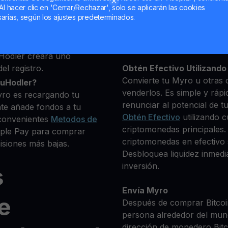
deseas comprar
Al hacer clic en 'Cerrar/Rechazar', solo se aplicarán las cookies
0+ criptomonedas
arias, según los ajustes predeterminados.
Mantén tu MYRO
**Gana Más** con tu Myr
Rendimiento
transparente 
Hodler creará uno
el registro.
Obtén Efectivo Utilizando 
Convierte tu Myro u otras 
ouHodler?
venderlos. Es simple y rápi
yro es recargando tu
renunciar al potencial de t
te añade fondos a tu
Obtén Efectivo
utilizando c
convenientes
Metodos de
criptomonedas principales.
Apple Pay para comprar
criptomonedas en efectivo s
siones más bajas.
Desbloquea liquidez inmedia
inversión.
s
Envía Myro
e
Después de comprar Bitcoin
persona alrededor del mun
dirección de monedero Bitco