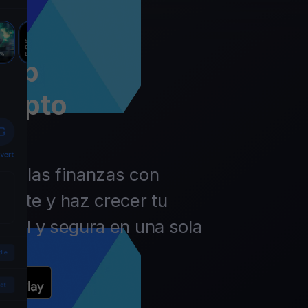
app
rypto
 de las finanzas con
ierte y haz crecer tu
ácil y segura en una sola