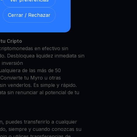
Cerrar / Rechazar
o con nuestra
Cuenta de
y segura
tu Cripto
criptomonedas en efectivo sin
do. Desbloquea liquidez inmediata sin
u inversión
ualquiera de las más de 50
 Convierte tu Myro u otras
in venderlos. Es simple y rápido.
ta sin renunciar al potencial de tu
, puedes transferirlo a cualquier
do, siempre y cuando conozcas su
in o utilices transferencias de