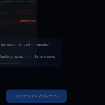
mociones
ubre los últimos concursos y promociones
 en stablecoins y criptomonedas*
os fondos para acceder a las funciones
Comprar
Myro
(
MYRO
)