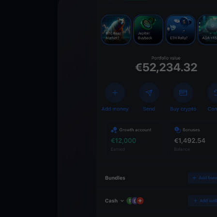
Descarga la 
YouHodler
C
Wallet
Desbloquea el futuro
YouHodler. Opera, inv
patrimonio de forma f
app.