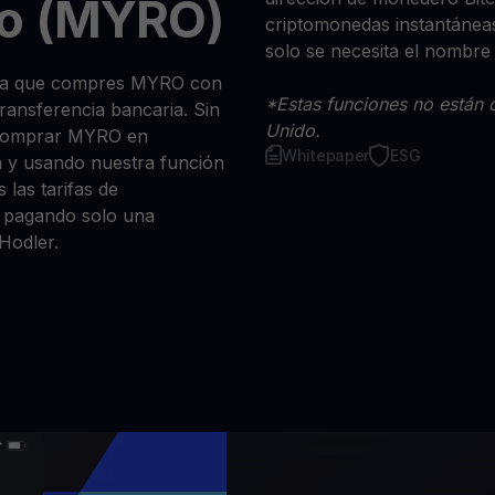
o (MYRO)
criptomonedas instantáneas
solo se necesita el nombre
 sea que compres MYRO con
*Estas funciones no están d
 transferencia bancaria. Sin
Unido.
 comprar MYRO en
Whitepaper
ESG
n y usando nuestra función
 las tarifas de
a, pagando solo una
Hodler.