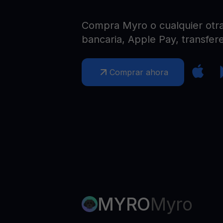
Web3 wallet
Tu riqueza Web3 gestionada en un solo lugar
Compra Myro o cualquier otra 
bancaria, Apple Pay, transfere
Comprar ahora
MYRO
Myro