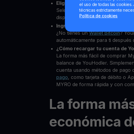
Elige Myro como la cripto que 
el uso de todas las cookies. 
Selecciona MYRO entre más de 8
técnicas estrictamente neces
Política de cookies
disponibles.
Ingresa tu Wallet Bitcoin
¿No tienes un
Wallet Bitcoin
? You
automáticamente para ti después d
¿Cómo recargar tu cuenta de Y
La forma más fácil de comprar M
balance de YouHodler. Simplemen
cuenta usando métodos de pago 
pago
, como tarjeta de débito o 
MYRO de forma rápida y con comi
La forma má
económica d