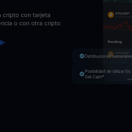
Pro
Desc
cripto con tarjeta
Youhodler App
ncia o con otra cripto
Descargar
Descarga la app y gestiona cripto fácilmente
Distribuciones semanales
Posibilidad de utilizar l
Get Cash*