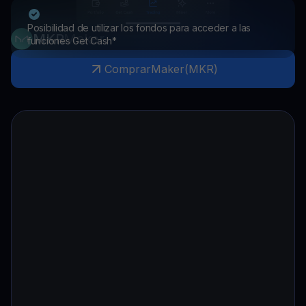
Posibilidad de utilizar los fondos para acceder a las
MKR
Maker
funciones Get Cash*
Comprar
Maker
(
MKR
)