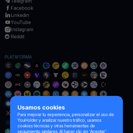
Telegram
Facebook
Linkedin
YouTube
Instagram
Reddit
PLATAFORMA
Usamos cookies
Para mejorar tu experiencia, personalizar el uso de
YouHolder y analizar nuestro tráfico, usamos
cookies técnicas y otras herramientas de
seguimiento similares. Al hacer clic en 'Aceptar',