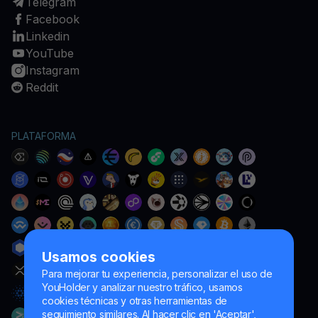
Telegram
Facebook
Linkedin
YouTube
Instagram
Reddit
PLATAFORMA
Usamos cookies
Para mejorar tu experiencia, personalizar el uso de
YouHolder y analizar nuestro tráfico, usamos
cookies técnicas y otras herramientas de
seguimiento similares. Al hacer clic en 'Aceptar',