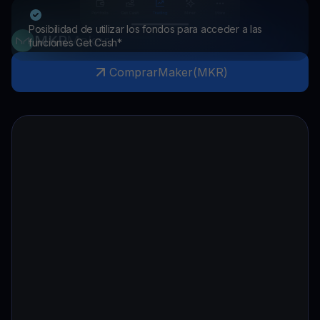
Posibilidad de utilizar los fondos para acceder a las
MKR
Maker
funciones Get Cash*
Comprar
Maker
(
MKR
)