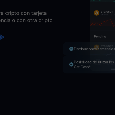
Pro
Desc
 cripto con tarjeta
Youhodler App
ncia o con otra cripto
Descargar
Descarga la app y gestiona cripto fácilmente
Distribuciones semanales
Posibilidad de utilizar l
Get Cash*