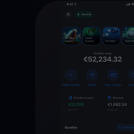
Descarga la 
YouHodler
C
Wallet
Desbloquea el futuro
YouHodler. Opera, inv
patrimonio de forma f
app.