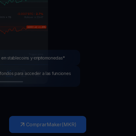
mociones
ubre los últimos concursos y promociones
 en stablecoins y criptomonedas*
os fondos para acceder a las funciones
Comprar
Maker
(
MKR
)