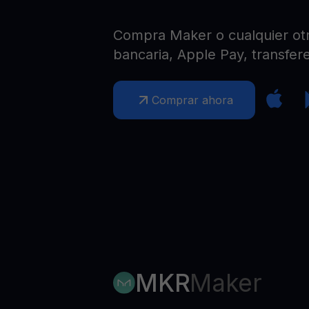
Web3 wallet
Tu riqueza Web3 gestionada en un solo lugar
Compra Maker o cualquier otra
bancaria, Apple Pay, transfere
Comprar ahora
MKR
Maker