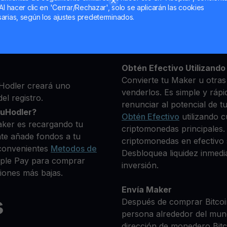
Al hacer clic en 'Cerrar/Rechazar', solo se aplicarán las cookies
ma, luego agrega algunos
arias, según los ajustes predeterminados.
Mantén tu MKR
 identidad
**Gana Más** con tu Mak
 deseas comprar
Rendimiento
transparente 
+ criptomonedas
Obtén Efectivo Utilizando 
Convierte tu Maker u otras
Hodler creará uno
venderlos. Es simple y rápi
el registro.
renunciar al potencial de t
ouHodler?
Obtén Efectivo
utilizando c
aker es recargando tu
criptomonedas principales.
te añade fondos a tu
criptomonedas en efectivo s
convenientes
Metodos de
Desbloquea liquidez inmedia
Apple Pay para comprar
inversión.
iones más bajas.
Envía Maker
s
Después de comprar Bitcoin
persona alrededor del mun
dirección de monedero Bitco