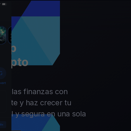
app
rypto
 de las finanzas con
ierte y haz crecer tu
ácil y segura en una sola