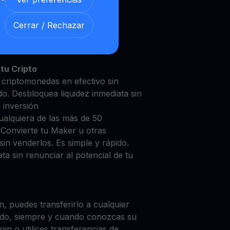
Cerrar / Rechazar
er con nuestra
Cuenta de
y segura
tu Cripto
 criptomonedas en efectivo sin
do. Desbloquea liquidez inmediata sin
u inversión
ualquiera de las más de 50
 Convierte tu Maker u otras
in venderlos. Es simple y rápido.
ta sin renunciar al potencial de tu
, puedes transferirlo a cualquier
do, siempre y cuando conozcas su
in o utilices transferencias de