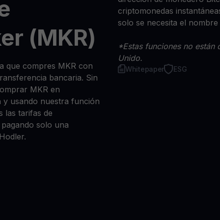
e
criptomonedas instantáneas
solo se necesita el nombre
er (MKR)
*Estas funciones no están d
Unido.
 sea que compres MKR con
Whitepaper
ESG
 transferencia bancaria. Sin
 comprar MKR en
n y usando nuestra función
 las tarifas de
a, pagando solo una
Hodler.