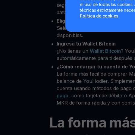
el uso de todas las cookies. 
segundos desde nuestra platafor
técnicas estrictamente neces
datos personales para verificar tu
Política de cookies
Elige Maker como la cripto que
Selecciona MKR entre más de 80
disponibles.
Ingresa tu Wallet Bitcoin
¿No tienes un
Wallet Bitcoin
? You
automáticamente para ti después d
¿Cómo recargar tu cuenta de Y
La forma más fácil de comprar M
balance de YouHodler. Simplemen
cuenta usando métodos de pago 
pago
, como tarjeta de débito o 
MKR de forma rápida y con comis
La forma má