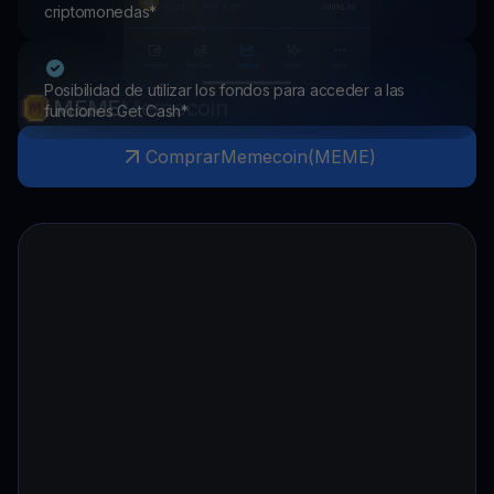
criptomonedas*
Posibilidad de utilizar los fondos para acceder a las
MEME
Memecoin
funciones Get Cash*
Comprar
Memecoin
(
MEME
)