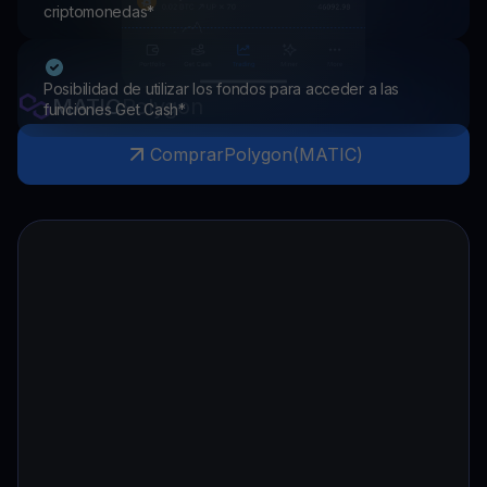
criptomonedas*
Posibilidad de utilizar los fondos para acceder a las
MATIC
Polygon
funciones Get Cash*
Comprar
Polygon
(
MATIC
)