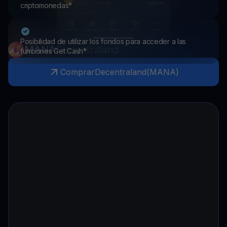
criptomonedas*
Posibilidad de utilizar los fondos para acceder a las
MANA
Decentraland
funciones Get Cash*
Comprar
Decentraland
(
MANA
)