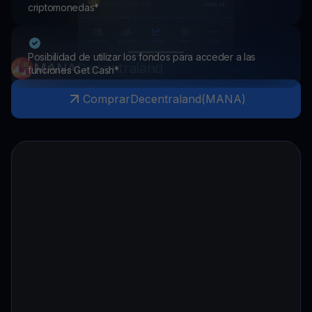
criptomonedas*
Posibilidad de utilizar los fondos para acceder a las
MANA
Decentraland
funciones Get Cash*
Comprar
Decentraland
(
MANA
)