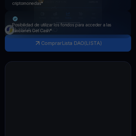
criptomonedas*
Posibilidad de utilizar los fondos para acceder a las
LISTA
Lista DAO
funciones Get Cash*
Comprar
Lista DAO
(
LISTA
)