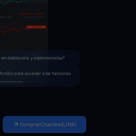
mociones
ubre los últimos concursos y promociones
 en stablecoins y criptomonedas*
os fondos para acceder a las funciones
Comprar
Chainlink
(
LINK
)