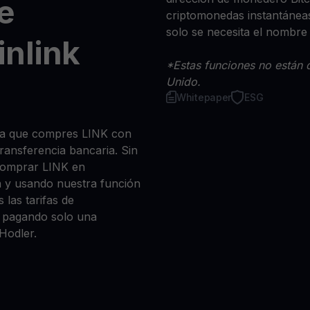
e
criptomonedas instantáneas
solo se necesita el nombre
nlink
*Estas funciones no están d
Unido.
Whitepaper
ESG
sea que compres LINK con
 transferencia bancaria. Sin
comprar LINK en
n y usando nuestra función
 las tarifas de
a, pagando solo una
Hodler.