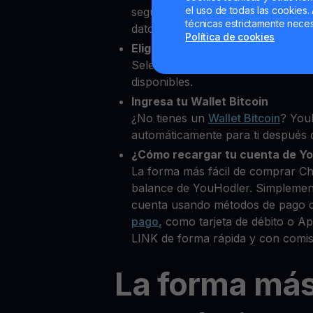
el uso de todas las cookies. 
segundos desde nuestra platafor
técnicas estrictamente neces
datos personales para verificar tu
Política de cookies
Elige Chainlink como la cripto 
Selecciona LINK entre más de 80
disponibles.
Ingresa tu Wallet Bitcoin
¿No tienes un
Wallet Bitcoin
? You
automáticamente para ti después d
¿Cómo recargar tu cuenta de Y
La forma más fácil de comprar Ch
balance de YouHodler. Simplemen
cuenta usando métodos de pago 
pago
, como tarjeta de débito o 
LINK de forma rápida y con comis
La forma má