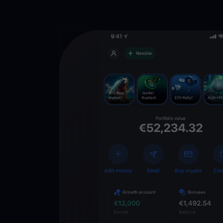
Descarga la 
YouHodler
C
Wallet
Desbloquea el futuro
YouHodler. Opera, inv
patrimonio de forma f