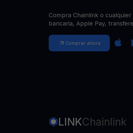
Web3 wallet
Tu riqueza Web3 gestionada en un solo lugar
Compra Chainlink o cualquier o
bancaria, Apple Pay, transfere
Comprar ahora
LINK
Chainlink