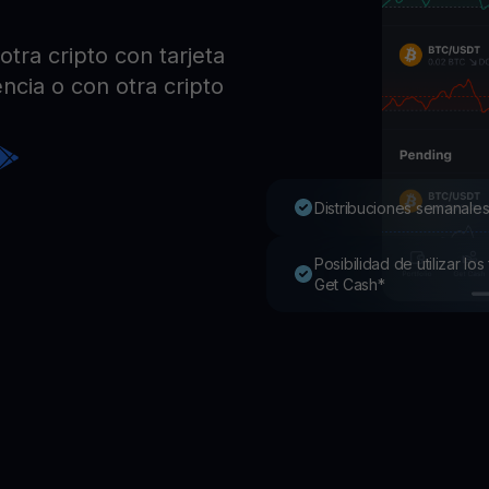
Pro
Desc
tra cripto con tarjeta
Youhodler App
ncia o con otra cripto
Descargar
Descarga la app y gestiona cripto fácilmente
Distribuciones semanales
Posibilidad de utilizar l
Get Cash*