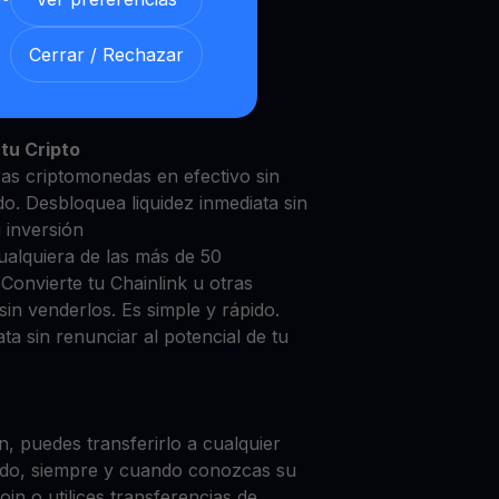
Cerrar / Rechazar
nlink con nuestra
Cuenta de
y segura
tu Cripto
ras criptomonedas en efectivo sin
do. Desbloquea liquidez inmediata sin
u inversión
ualquiera de las más de 50
Convierte tu Chainlink u otras
in venderlos. Es simple y rápido.
ta sin renunciar al potencial de tu
, puedes transferirlo a cualquier
do, siempre y cuando conozcas su
in o utilices transferencias de