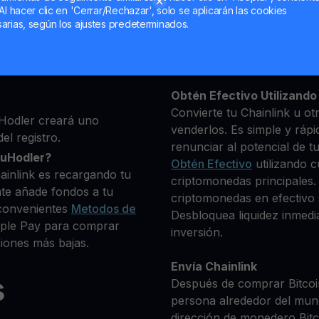
Al hacer clic en 'Cerrar/Rechazar', solo se aplicarán las cookies
ma, luego agrega algunos
arias, según los ajustes predeterminados.
Mantén tu LINK
 identidad
**Gana Más** con tu Chai
que deseas comprar
Rendimiento
transparente 
+ criptomonedas
Obtén Efectivo Utilizando 
Convierte tu Chainlink u ot
Hodler creará uno
venderlos. Es simple y rápi
el registro.
renunciar al potencial de t
ouHodler?
Obtén Efectivo
utilizando c
ainlink es recargando tu
criptomonedas principales. 
te añade fondos a tu
criptomonedas en efectivo s
convenientes
Metodos de
Desbloquea liquidez inmedia
Apple Pay para comprar
inversión.
iones más bajas.
Envía Chainlink
s
Después de comprar Bitcoin
persona alrededor del mun
dirección de monedero Bitco