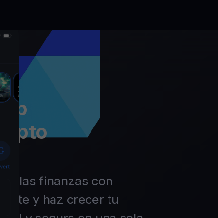
app
rypto
 de las finanzas con
ierte y haz crecer tu
ácil y segura en una sola