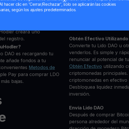
ue deseas comprar
Al hacer clic en 'Cerrar/Rechazar', solo se aplicarán las cookies
+ criptomonedas
arias, según los ajustes predeterminados.
Mantén tu LDO
**Gana Más** con tu Lid
Rendimiento
transparente 
Hodler creará uno
el registro.
Obtén Efectivo Utilizando 
Convierte tu Lido DAO u ot
ouHodler?
venderlos. Es simple y rápi
do DAO es recargando tu
renunciar al potencial de t
te añade fondos a tu
Obtén Efectivo
utilizando c
convenientes
Metodos de
criptomonedas principales.
Apple Pay para comprar LDO
criptomonedas en efectivo s
 más bajas.
Desbloquea liquidez inmedia
inversión.
s
Envía Lido DAO
e
Después de comprar Bitcoin
persona alrededor del mun
dirección de monedero Bitco