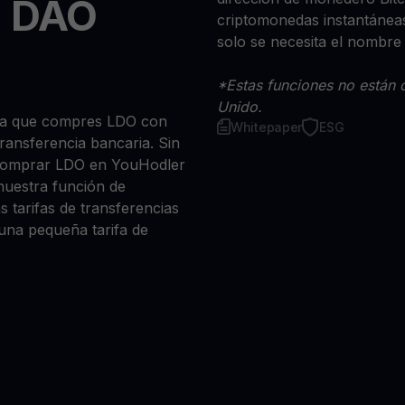
o DAO
criptomonedas instantáneas
solo se necesita el nombre
*Estas funciones no están d
Unido.
sea que compres LDO con
Whitepaper
ESG
 transferencia bancaria. Sin
 comprar LDO en YouHodler
nuestra función de
s tarifas de transferencias
 una pequeña tarifa de