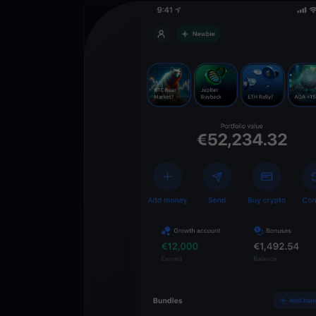
Descarga la 
YouHodler
C
Wallet
Desbloquea el futuro
YouHodler. Opera, inv
patrimonio de forma f
app.