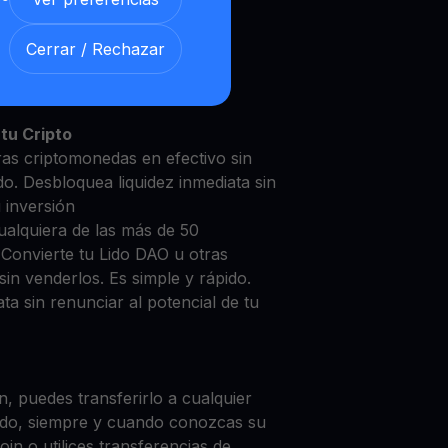
Cerrar / Rechazar
o DAO con nuestra
Cuenta de
y segura
tu Cripto
ras criptomonedas en efectivo sin
do. Desbloquea liquidez inmediata sin
u inversión
ualquiera de las más de 50
 Convierte tu Lido DAO u otras
in venderlos. Es simple y rápido.
ta sin renunciar al potencial de tu
, puedes transferirlo a cualquier
do, siempre y cuando conozcas su
in o utilices transferencias de