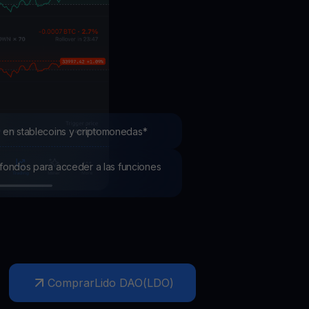
mociones
ubre los últimos concursos y promociones
 en stablecoins y criptomonedas*
os fondos para acceder a las funciones
Comprar
Lido DAO
(
LDO
)