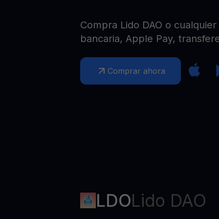
Web3 wallet
Tu riqueza Web3 gestionada en un solo lugar
Compra Lido DAO o cualquier o
bancaria, Apple Pay, transfere
Comprar ahora
LDO
Lido DAO