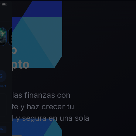
app
rypto
 de las finanzas con
ierte y haz crecer tu
ácil y segura en una sola