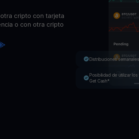
Pro
Desc
tra cripto con tarjeta
Youhodler App
ncia o con otra cripto
Descargar
Descarga la app y gestiona cripto fácilmente
Distribuciones semanales
Posibilidad de utilizar l
Get Cash*