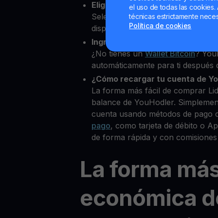
Elige Lido DAO como la cripto q
el uso de todas las cookies. 
Selecciona LDO entre más de 80
técnicas estrictamente neces
Política de cookies
disponibles.
Ingresa tu Wallet Bitcoin
¿No tienes un
Wallet Bitcoin
? You
automáticamente para ti después d
¿Cómo recargar tu cuenta de Y
La forma más fácil de comprar Li
balance de YouHodler. Simplemen
cuenta usando métodos de pago 
pago
, como tarjeta de débito o 
de forma rápida y con comisiones
La forma má
económica d