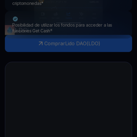
criptomonedas*
Posibilidad de utilizar los fondos para acceder a las
LDO
Lido DAO
funciones Get Cash*
Comprar
Lido DAO
(
LDO
)