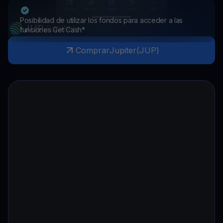
Posibilidad de utilizar los fondos para acceder a las
JUP
Jupiter
funciones Get Cash*
Comprar
Jupiter
(
JUP
)