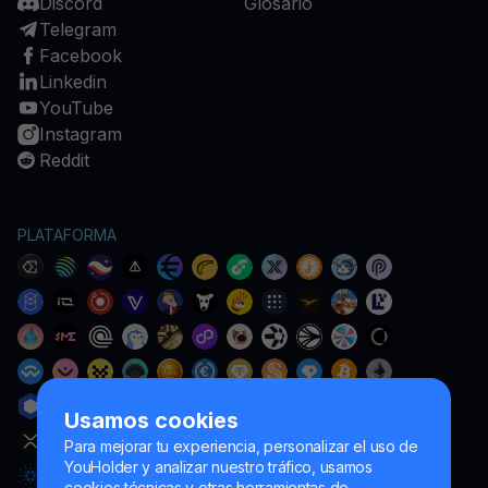
Discord
Glosario
Telegram
Facebook
Linkedin
YouTube
Instagram
Reddit
PLATAFORMA
Usamos cookies
Para mejorar tu experiencia, personalizar el uso de
YouHolder y analizar nuestro tráfico, usamos
cookies técnicas y otras herramientas de